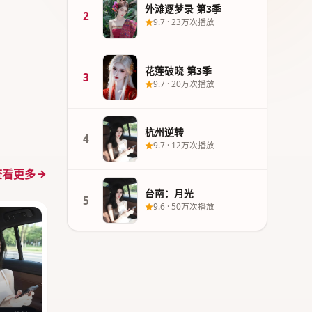
外滩逐梦录 第3季
2
9.7
·
23万次播放
花莲破晓 第3季
3
9.7
·
20万次播放
杭州逆转
4
9.7
·
12万次播放
查看更多
台南：月光
5
9.6
·
50万次播放