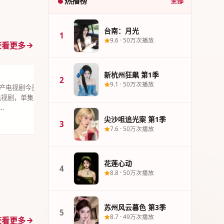
热播榜
全部
台南：月光
1
9.6
·
50万次播放
查看更多
新杭州狂飙 第1季
3
尖沙咀追光案
2
9.1
·
50万次播放
产电视剧今日力推《新杭州狂
《尖沙咀追光案
市电视剧，单集38分钟超清质感。
可辛以犯罪题
…
2021年12月
尖沙咀追光案 第1季
9.1
50万次播放
港台精选
3
19集
7.6
·
50万次播放
花莲心动
4
8.8
·
50万次播放
苏州风云暮色 第3季
5
8.7
·
49万次播放
查看更多