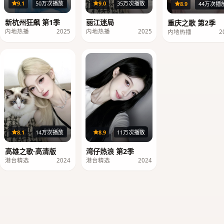
24集
32集
40
9.1
50万次播放
9.0
35万次播放
8.9
44万次播
新杭州狂飙 第1季
丽江迷局
重庆之歌 第2季
内地热播
2025
内地热播
2025
内地热播
2
96分钟
20集
8.1
14万次播放
8.9
11万次播放
高雄之歌·高清版
湾仔热浪 第2季
港台精选
2024
港台精选
2024