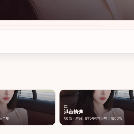
莲心动
苏州风云暮色 第3季
8
·
50万次播放
8.7
·
49万次播放
🎞️
港台精选
场合集
38
部 ·
港台口碑好剧与经典连播合辑