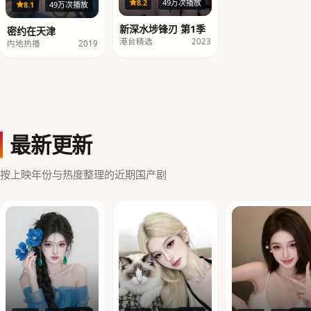
40集
8.2
49万次播放
18集
8.1
49万次播放
新深水埗锋刃 第1季
密约在天津
港台精选
2023
内地热播
2019
最新更新
按上映年份与热度整理的近期国产剧