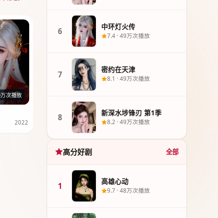
中环灯火传
6
7.4
·
49万次播放
密约在天津
7
8.1
·
49万次播放
23集
9万次播放
新深水埗锋刃 第1季
8
8.2
·
49万次播放
2022
高分好剧
全部
高雄心动
1
9.7
·
48万次播放