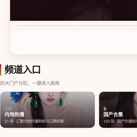
新杭州狂飙 第1季
尖沙咀追光案 第1季
花
9.1
·
50万次播放
7.6
·
50万次播放
8.
频道入口
四大门户分区，一键进入剧库
🇨🇳
🎬
内地热播
国产合集
51
部 ·
汇聚内地热播新剧与口碑好剧
100
部 ·
国产热播剧