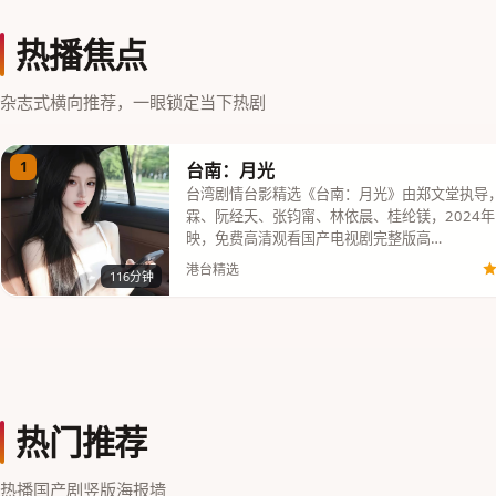
热播焦点
杂志式横向推荐，一眼锁定当下热剧
1
台南：月光
台湾剧情台影精选《台南：月光》由郑文堂执导
霖、阮经天、张钧甯、林依晨、桂纶镁，2024年
映，免费高清观看国产电视剧完整版高…
港台精选
116分钟
热门推荐
热播国产剧竖版海报墙