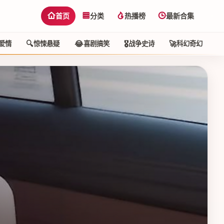
首页
分类
热播榜
最新合集
🔍
😂
🎖️
🚀
🕵
爱情
惊悚悬疑
喜剧搞笑
战争史诗
科幻奇幻