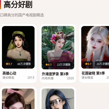
高分好剧
口碑高分的国产电视剧精选
20集
36
9.7
48万次播放
9.7
20万次播
39集
9.7
23万次播放
高雄心动
花莲破晓 第3季
外滩逐梦录 第3季
港台精选
2013
港台精选
2
内地热播
2020