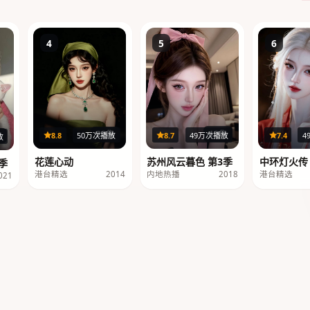
4
5
6
12集
22集
8.7
49万次播放
8.8
50万次播放
7.4
4
集
放
苏州风云暮色 第3季
花莲心动
中环灯火传
季
内地热播
2018
港台精选
2014
港台精选
021