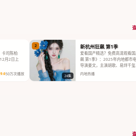
2
新杭州狂飙 第1季
，卡司陈柏
爱看国产精选？免费高清观看国
12月2日上
飙 第1季》：2025年内地都
导演姜文，主演胡歌、易烊千玺
9.6
50万次播放
内地热播
24集