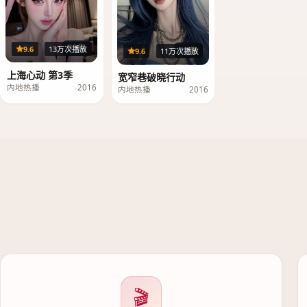
33集
9.6
13万次播放
23集
9.6
11万次播放
上海心动 第3季
宽窄巷破晓行动
内地热播
2016
内地热播
2016
🎬