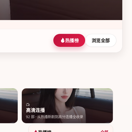
热播榜
浏览全部
📺
高清连播
92
部 ·
从热播新剧到高分连播全收录