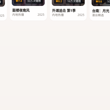
36集
29集
7.4
32万次播放
8.2
16万次播放
9.6
5
集
放
鼓楼夜南风
外滩追击 第1季
台南：月光
内地热播
2025
内地热播
2025
港台精选
025