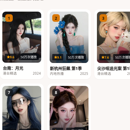
1
2
3
116分钟
19
24集
9.6
50万次播放
7.6
50万次播
9.1
50万次播放
台南：月光
尖沙咀追光案 第1
新杭州狂飙 第1季
港台精选
2024
港台精选
2
内地热播
2025
7
8