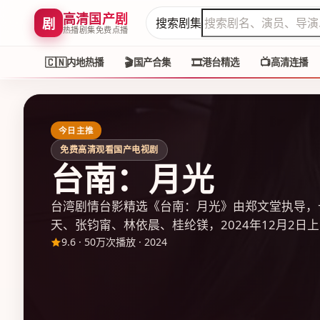
高清国产剧
剧
搜索剧集
热播剧集免费点播
🇨🇳
🎬
🎞️
📺
内地热播
国产合集
港台精选
高清连播
今日主推
免费高清观看国产电视剧
台南：月光
台湾剧情台影精选《台南：月光》由郑文堂执导，
天、张钧甯、林依晨、桂纶镁，2024年12月2日上
9.6
·
50万次播放
·
2024