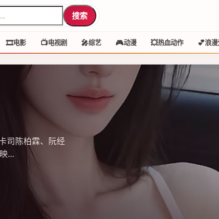
搜索
🎞️
📺
🎤
🎮
💥
💕
电影
电视剧
综艺
动漫
热血动作
浪漫
卡司陈柏霖、阮经
映…