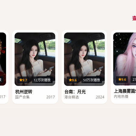
集
第20期
116分钟
9.6
2
放
9.7
12万次播放
9.6
50万次播放
上海晨雾篇5
杭州逆转
台南：月光
内地热播
017
国产合集
2017
港台精选
2024